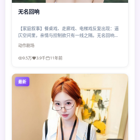
无名回响
【家庭叙事】餐桌戏、走廊戏、电梯戏反复出现：逼
仄空间里，亲情与控制欲只有一线之隔。无名回响的
压迫感来自“太近”。
动作
剧场
9.5万
3.9千
11年前
最新