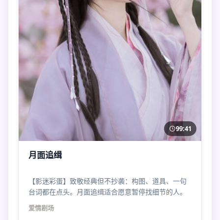
99:41
月面追缉
【影迷彩蛋】致敬经典但不抄袭：构图、道具、一句
台词都在点头。月面追缉适合愿意暂停找细节的人。
爱情
剧场