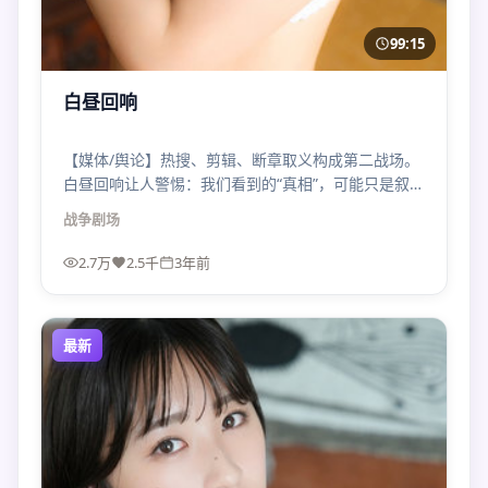
99:15
白昼回响
【媒体/舆论】热搜、剪辑、断章取义构成第二战场。
白昼回响让人警惕：我们看到的“真相”，可能只是叙事
版本之一。
战争
剧场
2.7万
2.5千
3年前
最新