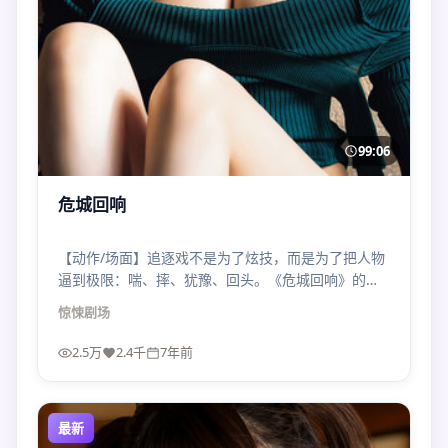
99:06
危城回响
【动作/场面】追逐戏不是为了炫技，而是为了把人物
逼到极限：喘、摔、犹豫、回头。《危城回响》的惊
悚场面有痛感。
惊悚
剧场
2.5万
2.4千
7年前
最新