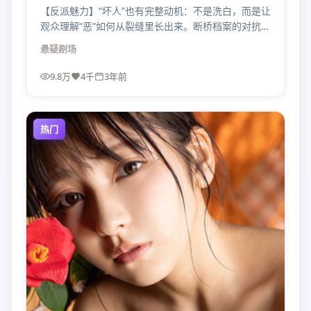
【反派魅力】“坏人”也有完整动机：不是洗白，而是让
观众理解“恶”如何从裂缝里长出来。断桥档案的对抗因
此更耐看。
悬疑
剧场
9.8万
4千
3年前
热门