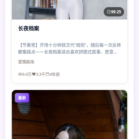
99:25
长夜档案
【节奏党】开场十分钟就交代“规则”，随后每一次反转
都像踩点——长夜档案适合喜欢拼图式叙事、愿意二
刷找细节的观众。
爱情
剧场
6.9万
3.3千
4年前
最新