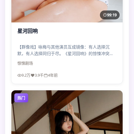
99:19
星河回响
【群像戏】咏梅与其他演员互成镜像：有人选择沉
默，有人选择同归于尽。《星河回响》的惊悚冲突不
是拳脚，而是价值观对撞。
惊悚
剧场
9.2万
3.9千
4年前
热门