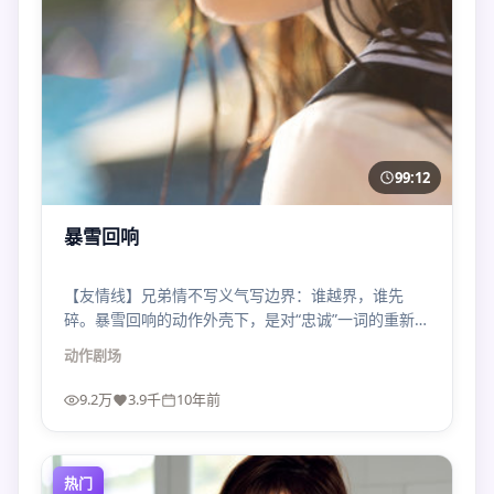
99:12
暴雪回响
【友情线】兄弟情不写义气写边界：谁越界，谁先
碎。暴雪回响的动作外壳下，是对“忠诚”一词的重新拆
解。
动作
剧场
9.2万
3.9千
10年前
热门