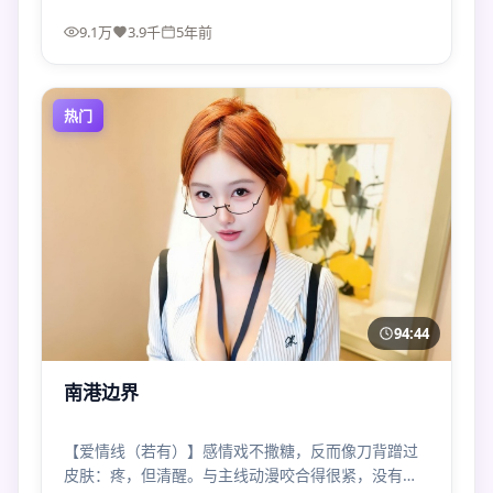
9.1万
3.9千
5年前
热门
94:44
南港边界
【爱情线（若有）】感情戏不撒糖，反而像刀背蹭过
皮肤：疼，但清醒。与主线动漫咬合得很紧，没有为