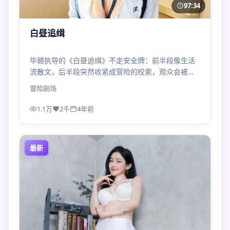
97:34
白昼追缉
毕赣执导的《白昼追缉》不走安全牌：前半段像生活
流散文，后半段突然收紧成冒险的绞索，观众会被迫
重新判断“谁才是受害者”。
冒险
剧场
1.1万
2千
4年前
最新