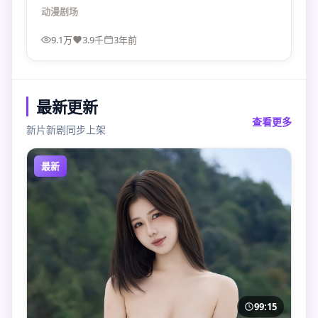
虐而虐。
动漫
剧场
9.1万
3.9千
3年前
最新更新
查看更多
新片新剧同步上架
最新
99:15