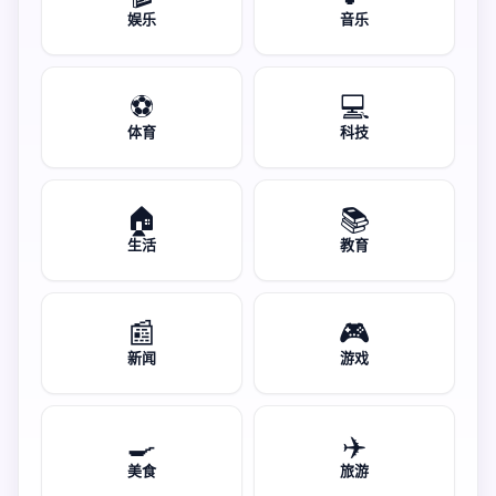
娱乐
音乐
⚽
💻
体育
科技
🏠
📚
生活
教育
📰
🎮
新闻
游戏
🍳
✈️
美食
旅游