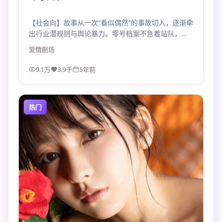
【社会向】故事从一次“看似偶然”的事故切入，逐渐牵
出行业潜规则与舆论暴力。零号档案不急着站队，只
把问题摆在你面前。
爱情
剧场
9.1万
3.9千
5年前
热门