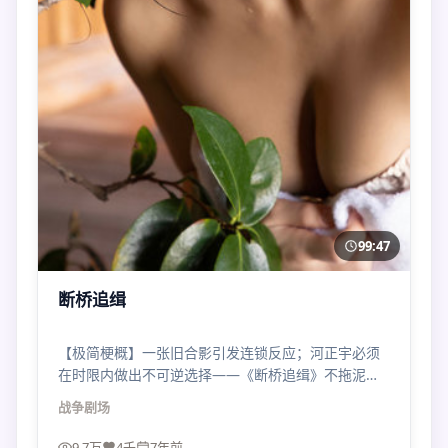
99:47
断桥追缉
【极简梗概】一张旧合影引发连锁反应；河正宇必须
在时限内做出不可逆选择——《断桥追缉》不拖泥带
水，像一记直拳。
战争
剧场
9.7万
4千
7年前