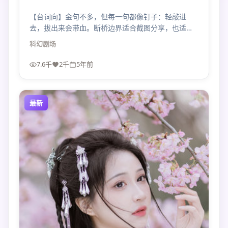
【台词向】金句不多，但每一句都像钉子：轻敲进
去，拔出来会带血。断桥边界适合截图分享，也适合
静音只看表演。
科幻
剧场
7.6千
2千
5年前
最新