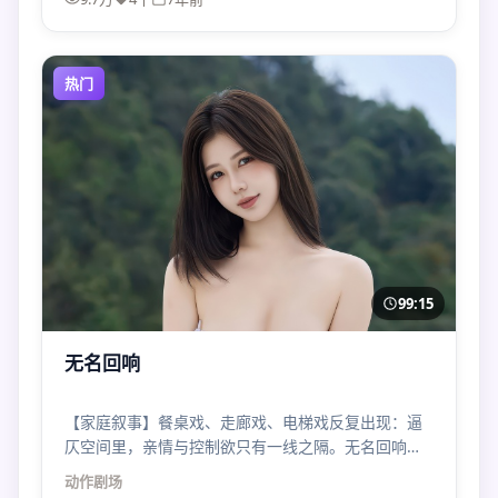
热门
99:15
无名回响
【家庭叙事】餐桌戏、走廊戏、电梯戏反复出现：逼
仄空间里，亲情与控制欲只有一线之隔。无名回响的
压迫感来自“太近”。
动作
剧场