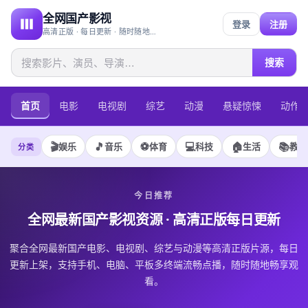
全网国产影视
登录
注册
高清正版 · 每日更新 · 随时随地畅享观看
搜索
首页
电影
电视剧
综艺
动漫
悬疑惊悚
动作
🎬
🎵
⚽
💻
🏠
📚
娱乐
音乐
体育
科技
生活
教育
分类
今日推荐
全网最新国产影视资源
· 高清正版每日更新
聚合全网最新国产电影、电视剧、综艺与动漫等高清正版片源，每日
更新上架，支持手机、电脑、平板多终端流畅点播，随时随地畅享观
看。